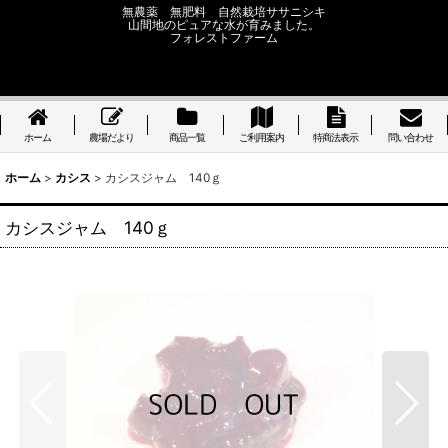
無農薬 無肥料 自然栽培ササニシキ
山間地のピュアな水が育みました。
フォレストファーム
ホーム
農場だより
商品一覧
ご利用案内
特商法表示
問い合わせ
ホーム
>
カシス
>
カシスジャム 140ｇ
カシスジャム 140ｇ