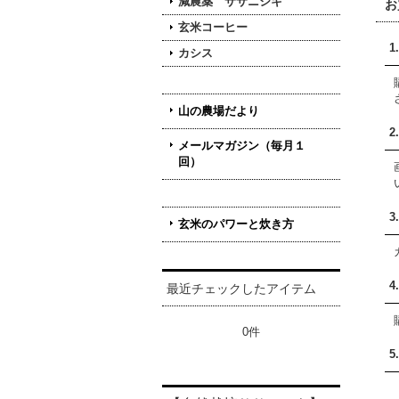
減農薬 ササニシキ
お
玄米コーヒー
1
カシス
山の農場だより
2
メールマガジン（毎月１
回）
3
玄米のパワーと炊き方
4
最近チェックしたアイテム
0件
5