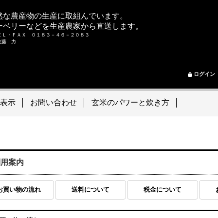
然な農産物の生産に取組んでいます。
ーベリーなどを生産農家から直送します。
ＥＬ・ＦＡＸ ０１８３－４６－２０８３
ム 佐藤 力
ログイン
表示
お問い合わせ
玄米のパワーと炊き方
利用案内
お買い物の流れ
送料について
税金について