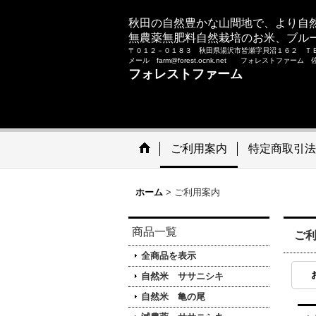
秋田の自然豊かな山間地で、より自
無農薬無肥料自然栽培のお米、ブル
〒０１２－０１８３ 秋田県湯沢市皆瀬字貝沼１６２ Ｔ
メール farm@forest.ocnk.net フォレストファー
フォレストファーム
ご利用案内
特定商取引法
ホーム
>
ご利用案内
商品一覧
ご
全商品を表示
自然米 ササニシキ
自然米 亀の尾