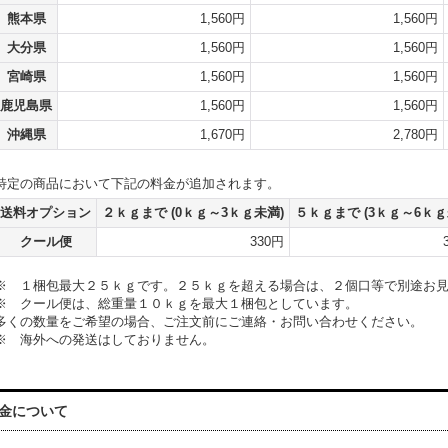
熊本県
1,560円
1,560円
大分県
1,560円
1,560円
宮崎県
1,560円
1,560円
鹿児島県
1,560円
1,560円
沖縄県
1,670円
2,780円
特定の商品において下記の料金が追加されます。
送料オプション
２ｋｇまで
(0ｋｇ～3ｋｇ未満)
５ｋｇまで
(3ｋｇ～6ｋｇ
クール便
330円
※ １梱包最大２５ｋｇです。２５ｋｇを超える場合は、２個口等で別途お
※ クール便は、総重量１０ｋｇを最大１梱包としています。
多くの数量をご希望の場合、ご注文前にご連絡・お問い合わせください。
※ 海外への発送はしておりません。
金について