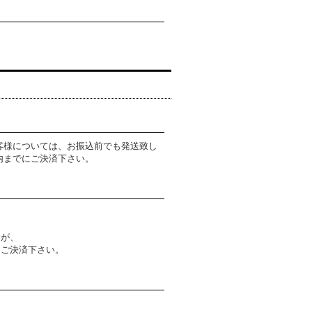
客様については、お振込前でも発送致し
内までにご決済下さい。
すが、
にご決済下さい。