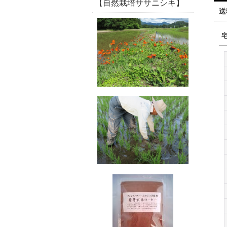
【自然栽培ササニシキ】
送