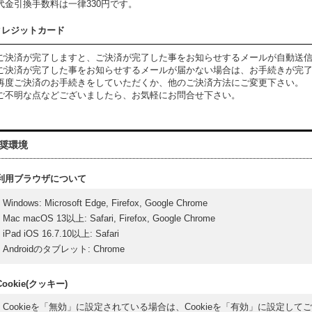
代金引換手数料は一律330円です。
クレジットカード
ご決済が完了しますと、ご決済が完了した事をお知らせするメールが自動送
ご決済が完了した事をお知らせするメールが届かない場合は、お手続きが完
再度ご決済のお手続きをしていただくか、他のご決済方法にご変更下さい。
ご不明な点などございましたら、お気軽にお問合せ下さい。
奨環境
利用ブラウザについて
Windows
:
Microsoft Edge
,
Firefox
,
Google Chrome
Mac macOS 13以上
:
Safari
,
Firefox
,
Google Chrome
iPad iOS 16.7.10以上
:
Safari
Androidのタブレット
:
Chrome
Cookie(クッキー)
Cookieを「無効」に設定されている場合は、Cookieを「有効」に設定して