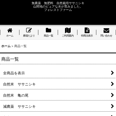
無農薬 無肥料 自然栽培ササニシキ
山間地のピュアな水が育みました。
フォレストファーム
ホーム
農場だより
商品一覧
ご利用案内
特商法表示
問い合わせ
ホーム
>
商品一覧
商品一覧
全商品を表示
自然米 ササニシキ
自然米 亀の尾
減農薬 ササニシキ