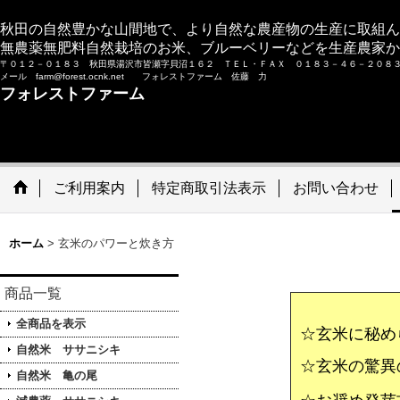
秋田の自然豊かな山間地で、より自然な農産物の生産に取組ん
無農薬無肥料自然栽培のお米、ブルーベリーなどを生産農家か
〒０１２－０１８３ 秋田県湯沢市皆瀬字貝沼１６２ ＴＥＬ・ＦＡＸ ０１８３－４６－２０
メール farm@forest.ocnk.net フォレストファーム 佐藤 力
フォレストファーム
ご利用案内
特定商取引法表示
お問い合わせ
ホーム
>
玄米のパワーと炊き方
商品一覧
全商品を表示
☆玄米に秘め
自然米 ササニシキ
☆玄米の驚異
自然米 亀の尾