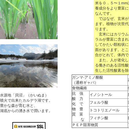
米を０．５〜１mm
養成分をより豊富に
なんです。
ではなぜ、玄米が
ます。植物が次世代
ります。
玄米にはカリウム
ラルが豊富に含まれ
してかたい顆粒状に
面があります。とこ
合がとれて、体内で
また、人が老化し
る働きのある活性酸
生した活性酸素を除
ガンマ‐アミノ酪酸
（通称ギャバ）
食物繊維
抗 強
イノシトール
水源地「貝沼」（かいぬま）
酸 力
噴火で出来たカルデラ湖です。
フェルラ酸
化 で
豊かな森が育む水と、
物 豊
トコトリエノール
湖底からの湧き水で潤います。
質 富
フィチン酸
な
ＰＥＰ阻害物質