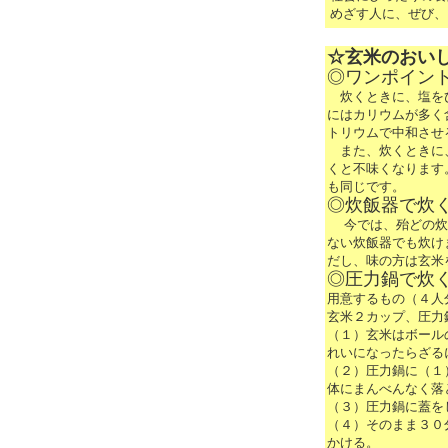
めざす人に、ぜび、
☆玄米のおい
◎ワンポイン
炊くときに、塩をひ
にはカリウムが多く
トリウムで中和させ
また、炊くときに、
くと不味くなります
も同じです。
◎炊飯器で炊
今では、殆どの炊飯
ない炊飯器でも炊け
だし、味の方は玄米
◎圧力鍋で炊
用意するもの（４人
玄米２カップ、圧力
（１）玄米はボール
れいになったらざる
（２）圧力鍋に（１
体にまんべんなく落
（３）圧力鍋に蓋を
（４）そのまま３０
かける。