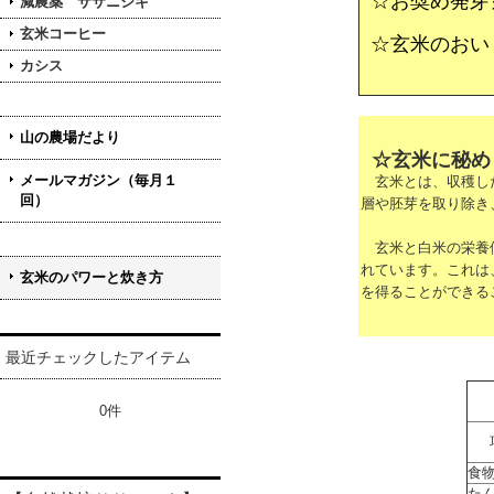
☆お奨め発芽
減農薬 ササニシキ
玄米コーヒー
☆玄米のおい
カシス
山の農場だより
☆玄米に秘め
メールマガジン（毎月１
玄米とは、収穫した
回）
層や胚芽を取り除き
玄米と白米の栄養価
れています。これは
玄米のパワーと炊き方
を得ることができる
最近チェックしたアイテム
0件
食
た