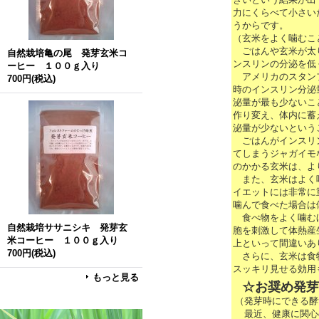
力にくらべて小さい
うからです。
（玄米をよく噛むこ
ごはんや玄米が太り
自然栽培亀の尾 発芽玄米コ
ンスリンの分泌を低
ーヒー １００ｇ入り
アメリカのスタンフ
700円
(税込)
時のインスリン分泌
泌量が最も少ないこ
作り変え、体内に蓄
泌量が少ないという
ごはんがインスリン
てしまうジャガイモ
のかかる玄米は、よ
また、玄米はよく噛
イエットには非常に
噛んで食べた場合は
食べ物をよく噛むほ
自然栽培ササニシキ 発芽玄
胞を刺激して体熱産
米コーヒー １００ｇ入り
上といって間違いあ
700円
(税込)
さらに、玄米は食物
スッキリ見せる効用
もっと見る
☆お奨め発芽
（発芽時にできる酵
最近、健康に関心