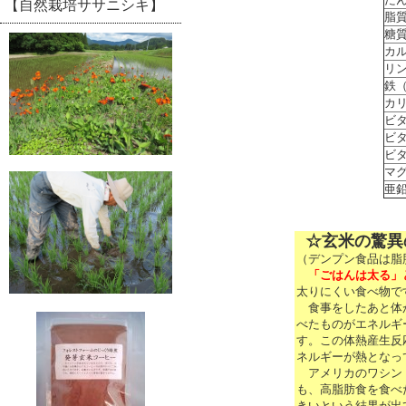
【自然栽培ササニシキ】
脂
糖
カ
リ
鉄
カ
ビ
ビタ
ビ
マ
亜
☆玄米の驚異
（デンプン食品は脂
「ごはんは太る」
太りにくい食べ物で
食事をしたあと体が
べたものがエネルギ
す。この体熱産生反
ネルギーが熱となっ
アメリカのワシント
も、高脂肪食を食べ
きいという結果が出