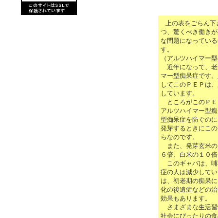
上の表をごらん下
つ、驚くべき働きが
な問題になっている
す。
（アルツハイマー型
近年になって、老
マー型痴呆症です。
してこのＰＥＰは、
しています。
ところがこのＰＥ
アルツハイマー型痴
型痴呆症を防ぐのに
発芽するときにこの
らなのです。
また、発芽玄米のな
６倍、白米の１０倍
このギャバは、哺
症の人は減少してい
は、初老期の痴呆に
化の後遺症などの治
効果もあります。
さまざまな生活習
社会にぴったりの食