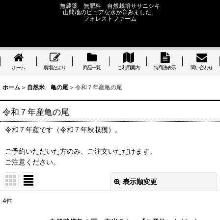
無農薬 無肥料 自然栽培ササニシキ
山間地のピュアな水が育みました。
フォレストファーム
ホーム
農場だより
商品一覧
ご利用案内
特商法表示
問い合わせ
ホーム
>
自然米 亀の尾
>
令和７年産亀の尾
令和７年産亀の尾
令和７年産です（令和７年秋収獲）。
ご予約いただいた方のみ、ご注文いただけます。
ご注意ください。
表示順変更
閉じる
4
件
表示数
: