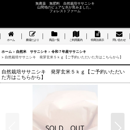
無農薬 無肥料 自然栽培ササニシキ
山間地のピュアな水が育みました。
フォレストファーム
ホーム
農場だより
商品一覧
ご利用案内
特商法表示
問い合わせ
ホーム
>
自然米 ササニシキ
>
令和７年産ササニシキ
>
自然栽培ササニシキ 発芽玄米５ｋｇ【ご予約いただいた方はこちらから】
自然栽培ササニシキ 発芽玄米５ｋｇ【ご予約いただい
た方はこちらから】