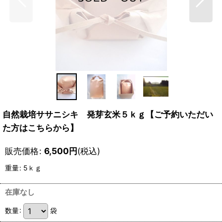
自然栽培ササニシキ 発芽玄米５ｋｇ【ご予約いただい
た方はこちらから】
販売価格
:
6,500
円
(税込)
重量
:
5ｋｇ
在庫なし
数量
:
袋