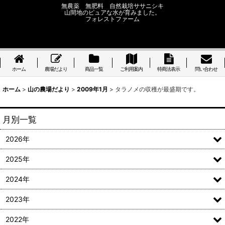
無農薬 無肥料 自然栽培ササニシキ
山間地のピュアな水が育みました。
フォレストファーム
ホーム
農場だより
商品一覧
ご利用案内
特商法表示
問い合わせ
ホーム
>
山の農場だより
>
2009年1月
>
タラノメの収穫が最盛期です。
月別一覧
2026年
2025年
2024年
2023年
2022年