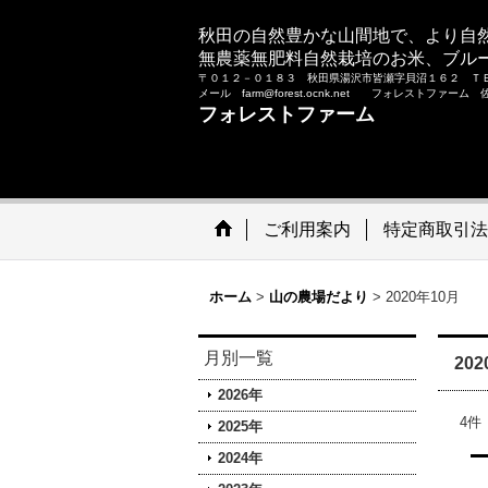
秋田の自然豊かな山間地で、より自
無農薬無肥料自然栽培のお米、ブル
〒０１２－０１８３ 秋田県湯沢市皆瀬字貝沼１６２ Ｔ
メール farm@forest.ocnk.net フォレストファー
フォレストファーム
ご利用案内
特定商取引法
ホーム
>
山の農場だより
>
2020年10月
月別一覧
20
2026年
4
件
2025年
2024年