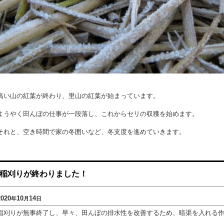
高い山の紅葉が終わり、里山の紅葉が始まっています。
ようやく田んぼの仕事が一段落し、これからセリの収獲を始めます。
それと、空き時間で家の冬囲いなど、冬支度を進めていきます。
稲刈りが終わりました！
2020
10
14
年
月
日
稲刈りが無事終了し、早々、田んぼの排水性を改善するため、暗渠を入れる