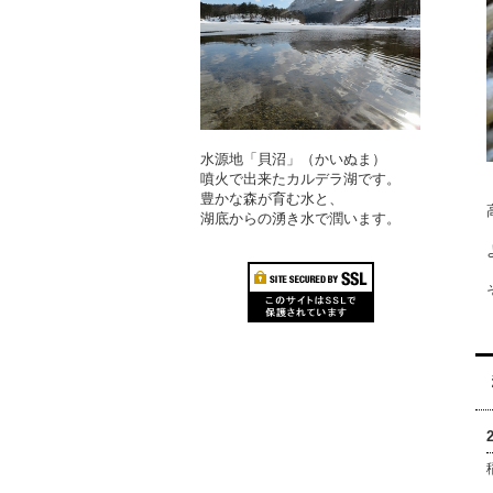
水源地「貝沼」（かいぬま）
噴火で出来たカルデラ湖です。
豊かな森が育む水と、
湖底からの湧き水で潤います。