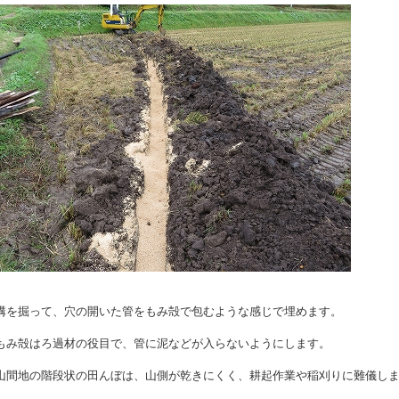
溝を掘って、穴の開いた管をもみ殻で包むような感じで埋めます。
もみ殻はろ過材の役目で、管に泥などが入らないようにします。
山間地の階段状の田んぼは、山側が乾きにくく、耕起作業や稲刈りに難儀し