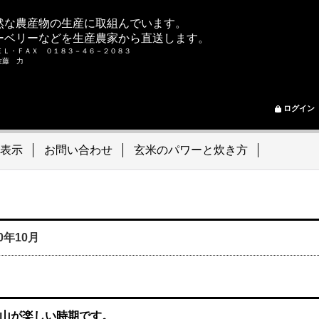
然な農産物の生産に取組んでいます。
ーベリーなどを生産農家から直送します。
ＥＬ・ＦＡＸ ０１８３－４６－２０８３
ム 佐藤 力
ログイン
表示
お問い合わせ
玄米のパワーと炊き方
20年10月
山が楽しい時期です。