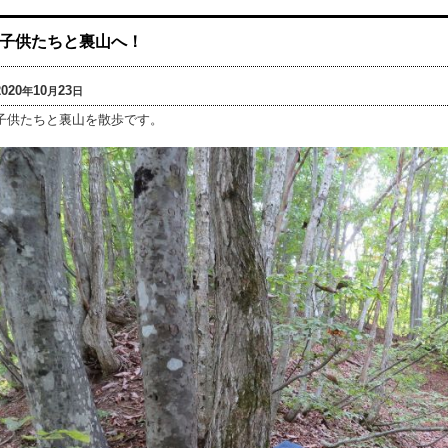
子供たちと裏山へ！
2020
10
23
年
月
日
子供たちと裏山を散歩です。