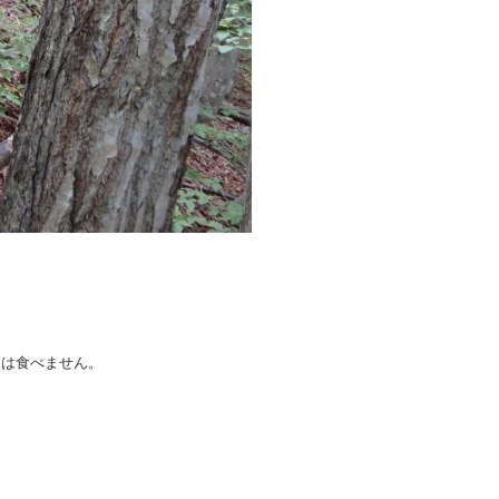
。
コは食べません。
。