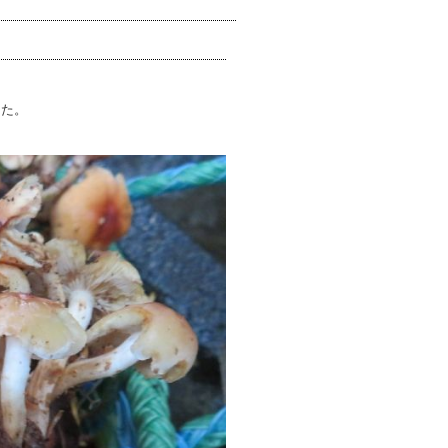
した。
。