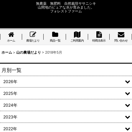
無農薬 無肥料 自然栽培ササニシキ
山間地のピュアな水が育みました。
フォレストファーム
ホーム
農場だより
商品一覧
ご利用案内
特商法表示
問い合わせ
ホーム
>
山の農場だより
>
2018年5月
月別一覧
2026年
2025年
2024年
2023年
2022年