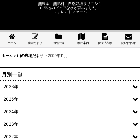
無農薬 無肥料 自然栽培ササニシキ
山間地のピュアな水が育みました。
フォレストファーム
ホーム
農場だより
商品一覧
ご利用案内
特商法表示
問い合わせ
ホーム
>
山の農場だより
>
2009年11月
月別一覧
2026年
2025年
2024年
2023年
2022年