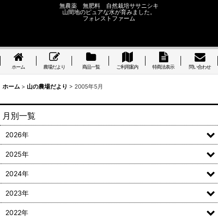
無農薬 無肥料 自然栽培ササニシキ
山間地のピュアな水が育みました。
フォレストファーム
ホーム
農場だより
商品一覧
ご利用案内
特商法表示
問い合わせ
ホーム
>
山の農場だより
>
2005年5月
月別一覧
2026年
2025年
2024年
2023年
2022年