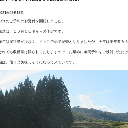
2021
09
16
年
月
日
お米のご予約のお受付を開始しました。
発送は、１０月５日頃からの予定です。
昨年は収穫量が少なく、早々ご予約で完売となりましたが、今年は平年並み
それでも収穫量は限られておりますので、お早めに年間予約をご検討いただ
稲は、段々と美味しそうになって来ています。