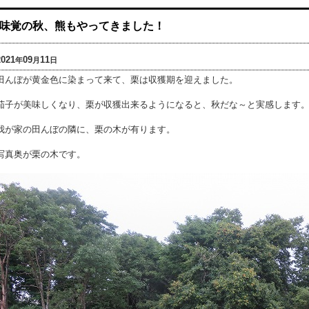
味覚の秋、熊もやってきました！
2021
09
11
年
月
日
田んぼが黄金色に染まって来て、栗は収獲期を迎えました。
茄子が美味しくなり、栗が収獲出来るようになると、秋だな～と実感します
我が家の田んぼの隣に、栗の木が有ります。
写真奥が栗の木です。