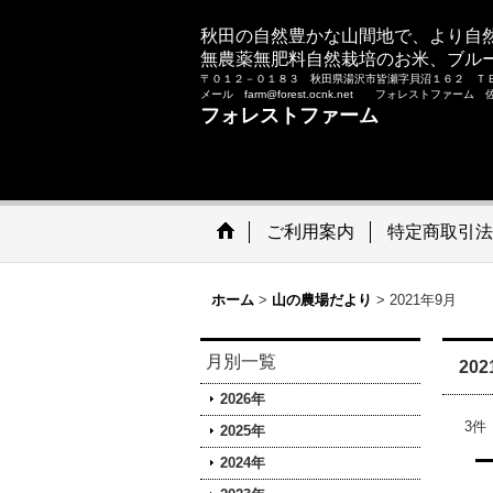
秋田の自然豊かな山間地で、より自
無農薬無肥料自然栽培のお米、ブル
〒０１２－０１８３ 秋田県湯沢市皆瀬字貝沼１６２ Ｔ
メール farm@forest.ocnk.net フォレストファー
フォレストファーム
ご利用案内
特定商取引法
ホーム
>
山の農場だより
>
2021年9月
月別一覧
20
2026年
3
件
2025年
2024年