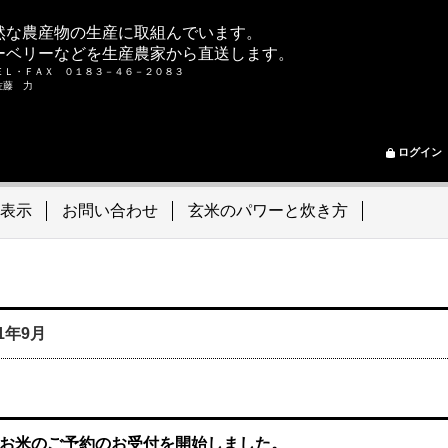
然な農産物の生産に取組んでいます。
ーベリーなどを生産農家から直送します。
ＥＬ・ＦＡＸ ０１８３－４６－２０８３
ム 佐藤 力
ログイン
表示
お問い合わせ
玄米のパワーと炊き方
21年9月
お米のご予約のお受付を開始しました。