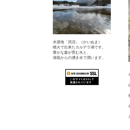
水源地「貝沼」（かいぬま）
噴火で出来たカルデラ湖です。
豊かな森が育む水と、
湖底からの湧き水で潤います。