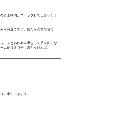
開のまま時間がストップしてしまったよ
ぼみが綺麗ですよ。何だか高貴な色で
タラノメと春作業が重なって手が回らな
ァーム便り５月号も書かなければ。
作りに集中できます。