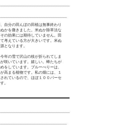
が、自分の田んぼの田植は無事終わり
米ぬかを撒きました。米ぬか除草法な
りその効果には期待していません。田
して考えている方が大きいです。米ぬ
養源となります。
。今年の雪で沢山の枝が折られてしま
花が咲いています。嬉しい。蜂たちが
集めをしています。ブルーべりーは、
率が高まる植物です。私の畑には、１
植されているので、ほぼ１００パーセ
です。