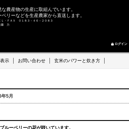
然な農産物の生産に取組んでいます。
ーベリーなどを生産農家から直送します。
ＥＬ・ＦＡＸ ０１８３－４６－２０８３
ム 佐藤 力
ログイン
表示
お問い合わせ
玄米のパワーと炊き方
06年5月
ブルーベリーの花が咲いています。