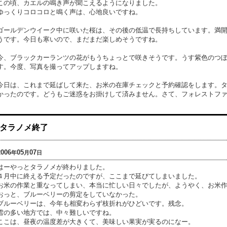
この頃、カエルの鳴き声が聞こえるようになりました。
ゆっくりコロコロと鳴く声は、心地良いですね。
ゴールデンウイーク中に咲いた桜は、その後の低温で長持ちしています。満
うです。今日も寒いので、まだまだ楽しめそうですね。
今、ブラックカーランツの花がもうちょっとで咲きそうです。うす紫色のつ
す。今度、写真を撮ってアップしますね。
今日は、これまで延ばして来た、お米の在庫チェックと予約確認をします。
かったのです。どうもご迷惑をお掛けして済みません。さて、フォレストフ
タラノメ終了
2006
05
07
年
月
日
はーやっとタラノメが終わりました。
４月中に終える予定だったのですが、ここまで延びてしまいました。
お米の作業と重なってしまい、本当に忙しい日々でしたが、ようやく、お米
おっと、ブルーベリーの剪定をしていなかった。
ブルーベリーは、今年も相変わらず枝折れがひどいです。残念。
雪の多い地方では、中々難しいですね。
ここは、昼夜の温度差が大きくて、美味しい果実が実るのになー。