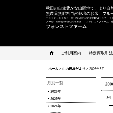
秋田の自然豊かな山間地で、より自
無農薬無肥料自然栽培のお米、ブル
〒０１２－０１８３ 秋田県湯沢市皆瀬字貝沼１６２ Ｔ
メール farm@forest.ocnk.net フォレストファー
フォレストファーム
ご利用案内
特定商取引法
ホーム
>
山の農場だより
>
2006年5月
月別一覧
20
2026年
3
件
2025年
2024年