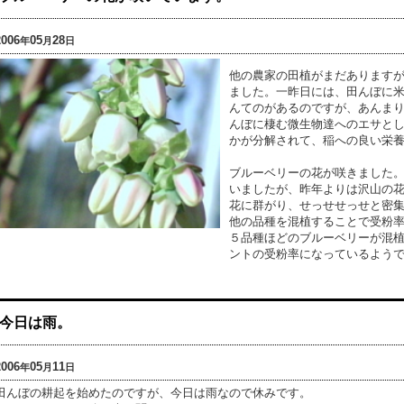
2006
05
28
年
月
日
他の農家の田植がまだあります
ました。一昨日には、田んぼに
んてのがあるのですが、あんま
んぼに棲む微生物達へのエサと
かが分解されて、稲への良い栄
ブルーベリーの花が咲きました
いましたが、昨年よりは沢山の
花に群がり、せっせせっせと密
他の品種を混植することで受粉
５品種ほどのブルーベリーが混
ントの受粉率になっているよう
今日は雨。
2006
05
11
年
月
日
田んぼの耕起を始めたのですが、今日は雨なので休みです。