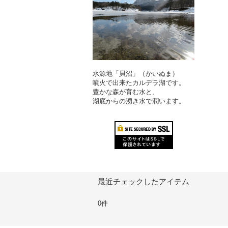
水源地「貝沼」（かいぬま）
噴火で出来たカルデラ湖です。
豊かな森が育む水と、
湖底からの湧き水で潤います。
最近チェックしたアイテム
0件