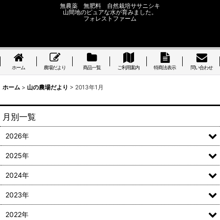
無農薬 無肥料 自然栽培ササニシキ
山間地のピュアな水が育みました。
フォレストファーム
ホーム
農場だより
商品一覧
ご利用案内
特商法表示
問い合わせ
ホーム
>
山の農場だより
>
2013年1月
月別一覧
2026年
2025年
2024年
2023年
2022年