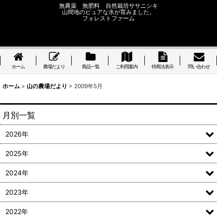
無農薬 無肥料 自然栽培ササニシキ
山間地のピュアな水が育みました。
フォレストファーム
ホーム
農場だより
商品一覧
ご利用案内
特商法表示
問い合わせ
ホーム
>
山の農場だより
>
2009年5月
月別一覧
2026年
2025年
2024年
2023年
2022年