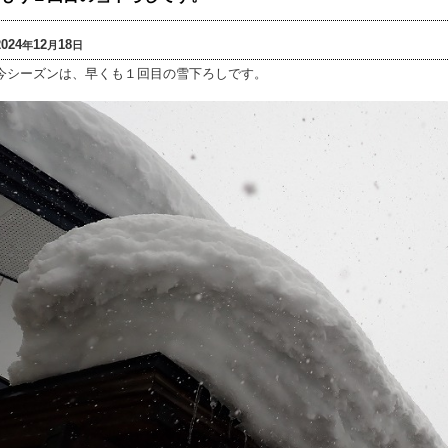
2024
12
18
年
月
日
今シーズンは、早くも１回目の雪下ろしです。