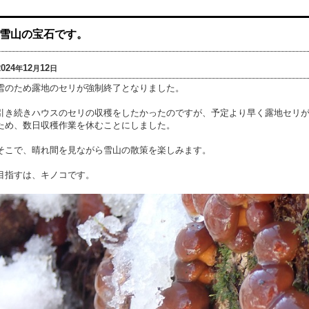
雪山の宝石です。
2024
12
12
年
月
日
雪のため露地のセリが強制終了となりました。
引き続きハウスのセリの収穫をしたかったのですが、予定より早く露地セリ
ため、数日収穫作業を休むことにしました。
そこで、晴れ間を見ながら雪山の散策を楽しみます。
目指すは、キノコです。