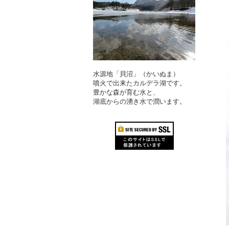
水源地「貝沼」（かいぬま）
噴火で出来たカルデラ湖です。
豊かな森が育む水と、
湖底からの湧き水で潤います。