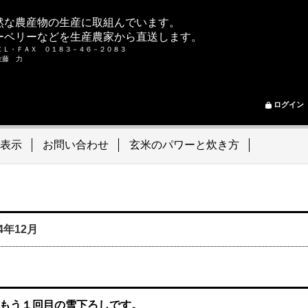
然な農産物の生産に取組んでいます。
ーベリーなどを生産農家から直送します。
ＥＬ・ＦＡＸ ０１８３－４６－２０８３
ム 佐藤 力
ログイン
表示
お問い合わせ
玄米のパワーと炊き方
24年12月
もう１回目の雪下ろしです。