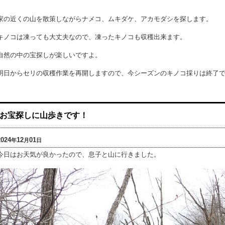
家の近くの山を散策しながらナメコ、ムキダケ、アカモダシを探します。
キノコは凍っても大丈夫なので、凍ったキノコも収穫出来ます。
自然の中の宝探しが楽しいですよ。
明日からセリの収穫作業を再開しますので、今シーズンのキノコ採りは終了
お宝探しに山歩きです！
2024
12
01
年
月
日
今日はお天気が良かったので、息子と山に行きました。