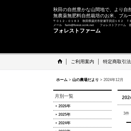
秋田の自然豊かな山間地で、より自
無農薬無肥料自然栽培のお米、ブル
〒０１２－０１８３ 秋田県湯沢市皆瀬字貝沼１６２ Ｔ
メール farm@forest.ocnk.net フォレストファー
フォレストファーム
ご利用案内
特定商取引法
ホーム
>
山の農場だより
>
2024年12月
月別一覧
20
2026年
3
件
2025年
2024年