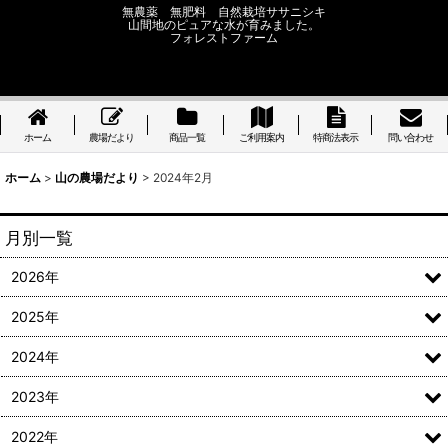
無農薬 無肥料 自然栽培ササニシキ
山間地のピュアな水が育みました。
フォレストファーム
ホーム
農場だより
商品一覧
ご利用案内
特商法表示
問い合わせ
ホーム
>
山の農場だより
>
2024年2月
月別一覧
2026年
2025年
2024年
2023年
2022年