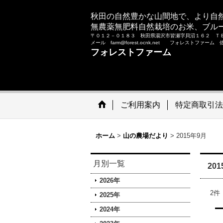
秋田の自然豊かな山間地で、より自
無農薬無肥料自然栽培のお米、ブル
〒０１２－０１８３ 秋田県湯沢市皆瀬字貝沼１６２ Ｔ
メール farm@forest.ocnk.net フォレストファー
フォレストファーム
ご利用案内
特定商取引法
ホーム
>
山の農場だより
>
2015年9月
月別一覧
20
2026年
2
件
2025年
2024年