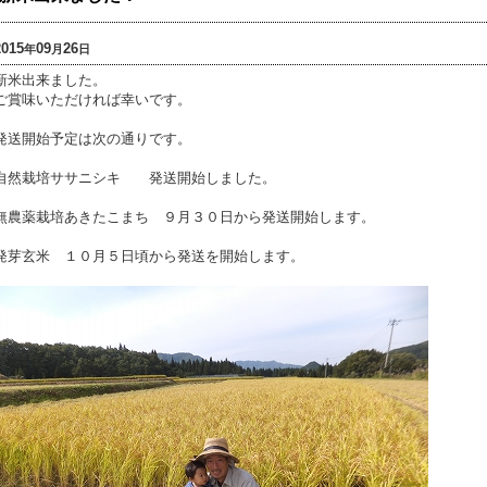
2015
09
26
年
月
日
新米出来ました。
ご賞味いただければ幸いです。
発送開始予定は次の通りです。
自然栽培ササニシキ 発送開始しました。
無農薬栽培あきたこまち ９月３０日から発送開始します。
発芽玄米 １０月５日頃から発送を開始します。