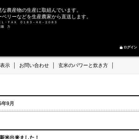
然な農産物の生産に取組んでいます。
ーベリーなどを生産農家から直送します。
ＥＬ・ＦＡＸ ０１８３－４６－２０８３
ム 佐藤 力
ログイン
表示
お問い合わせ
玄米のパワーと炊き方
15年9月
新米出来ました！