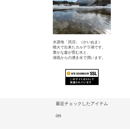
水源地「貝沼」（かいぬま）
噴火で出来たカルデラ湖です。
豊かな森が育む水と、
湖底からの湧き水で潤います。
最近チェックしたアイテム
0件