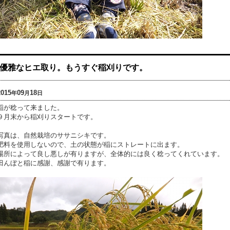
優雅なヒエ取り。もうすぐ稲刈りです。
2015
09
18
年
月
日
稲が稔って来ました。
９月末から稲刈りスタートです。
写真は、自然栽培のササニシキです。
肥料を使用しないので、土の状態が稲にストレートに出ます。
場所によって良し悪しが有りますが、全体的には良く稔ってくれています。
田んぼと稲に感謝、感謝で有ります。