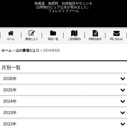
無農薬 無肥料 自然栽培ササニシキ
山間地のピュアな水が育みました。
フォレストファーム
ホーム
農場だより
商品一覧
ご利用案内
特商法表示
問い合わせ
ホーム
>
山の農場だより
>
2014年6月
月別一覧
2026年
2025年
2024年
2023年
2022年