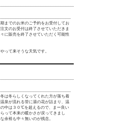
時期までのお米のご予約をお受付してお
ご注文のお受付は終了させていただきま
早々に販売を終了させていただく可能性
もやって来そうな天気です。
、冬は冬らしくなってくれた方が落ち着
の温泉が流れる管に湯の花が詰まり、温
スの中は３０℃を超えるので、まー良い
もらって本来の暖かさが戻ってきまし
んな余裕も中々無いのが残念。