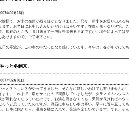
2007
02
16
年
月
日
お陰様で、お米の在庫が残り僅かとなりました。只今、新米をお送り出来る
ります。お早目にお申し込みいただければ幸いです。在庫が無くなり次第、
す。現在のところ、３月末まで一般販売出来る予定ですが、場合によっては
もありますので、ご了承下さい。
先日の寒波が、この冬の峠だったなと感じています。今年は、春がすぐにで
やっと冬到来。
2007
02
01
年
月
日
やっと冬らしい冬がやってきました。そんなに嬉しいわけでも有りませんが
きます。これまで、暖かかったので我慢していましたが、タラノメのハウス
泉が流れなくなっていたのです。お湯を流さなくても、天気が良ければハウ
だろうと思っていたのですが、流石に冬らしい冬は寒い。早々に管を直して
た。仕事に飽きたら、温泉を桶に入れて、足湯を楽しいでいます。でも、そ