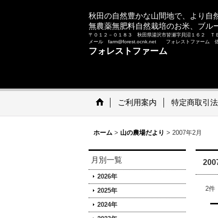
秋田の自然豊かな山間地で、より自
無農薬無肥料自然栽培のお米、ブル
〒０１２－０１８３ 秋田県湯沢市皆瀬字貝沼１６２ Ｔ
メール farm@forest.ocnk.net フォレストファー
フォレストファーム
ご利用案内
特定商取引法
ホーム
>
山の農場だより
>
2007年2月
月別一覧
20
2026年
2
件
2025年
2024年