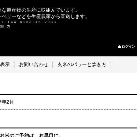
然な農産物の生産に取組んでいます。
ーベリーなどを生産農家から直送します。
ＥＬ・ＦＡＸ ０１８３－４６－２０８３
ム 佐藤 力
ログイン
表示
お問い合わせ
玄米のパワーと炊き方
07年2月
お米のご予約は、お早目に。