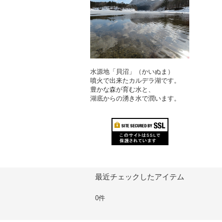
水源地「貝沼」（かいぬま）
噴火で出来たカルデラ湖です。
豊かな森が育む水と、
湖底からの湧き水で潤います。
最近チェックしたアイテム
0件