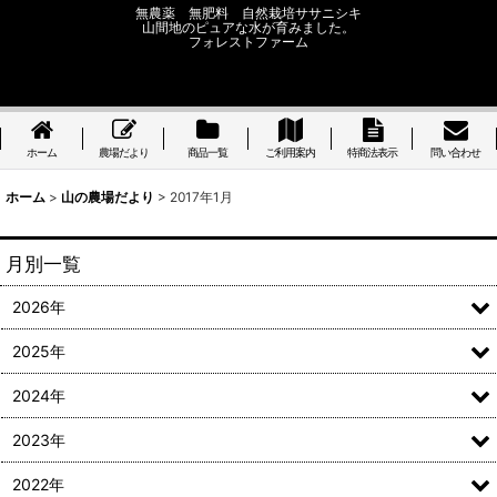
無農薬 無肥料 自然栽培ササニシキ
山間地のピュアな水が育みました。
フォレストファーム
ホーム
農場だより
商品一覧
ご利用案内
特商法表示
問い合わせ
ホーム
>
山の農場だより
>
2017年1月
月別一覧
2026年
2025年
2024年
2023年
2022年