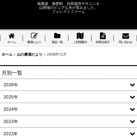
無農薬 無肥料 自然栽培ササニシキ
山間地のピュアな水が育みました。
フォレストファーム
ホーム
農場だより
商品一覧
ご利用案内
特商法表示
問い合わせ
ホーム
>
山の農場だより
>
2008年12月
月別一覧
2026年
2025年
2024年
2023年
2022年