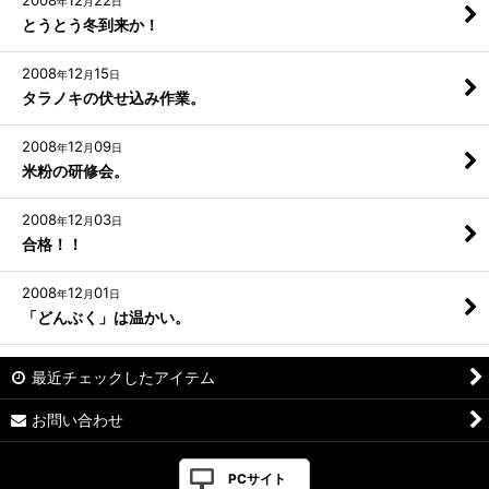
2008
12
22
年
月
日
とうとう冬到来か！
2008
12
15
年
月
日
タラノキの伏せ込み作業。
2008
12
09
年
月
日
米粉の研修会。
2008
12
03
年
月
日
合格！！
2008
12
01
年
月
日
「どんぶく」は温かい。
最近チェックしたアイテム
お問い合わせ
PCサイト