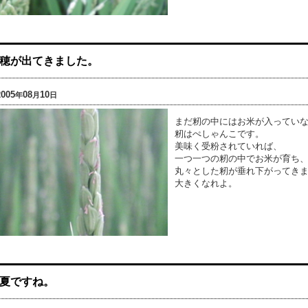
穂が出てきました。
2005
08
10
年
月
日
まだ籾の中にはお米が入ってい
籾はぺしゃんこです。
美味く受粉されていれば、
一つ一つの籾の中でお米が育ち
丸々とした籾が垂れ下がってき
大きくなれよ。
夏ですね。