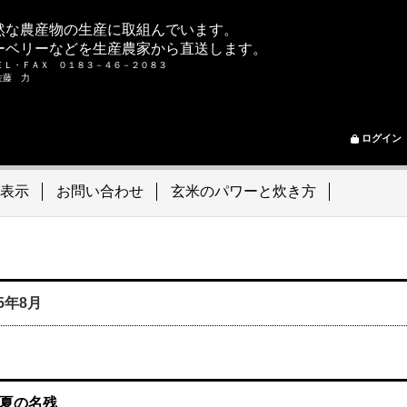
然な農産物の生産に取組んでいます。
ーベリーなどを生産農家から直送します。
ＥＬ・ＦＡＸ ０１８３－４６－２０８３
ム 佐藤 力
ログイン
表示
お問い合わせ
玄米のパワーと炊き方
05年8月
夏の名残