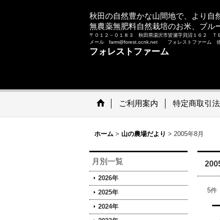
秋田の自然豊かな山間地で、より自
無農薬無肥料自然栽培のお米、ブル
〒０１２－０１８３ 秋田県湯沢市皆瀬字貝沼１６２ Ｔ
メール farm@forest.ocnk.net フォレストファー
フォレストファーム
ご利用案内
特定商取引法
ホーム
>
山の農場だより
>
2005年8月
月別一覧
20
2026年
5
件
2025年
2024年