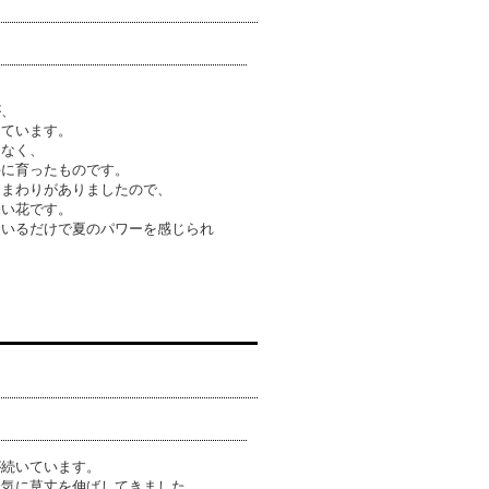
が、
っています。
はなく、
手に育ったものです。
ひまわりがありましたので、
深い花です。
ているだけで夏のパワーを感じられ
が続いています。
一気に草丈を伸ばしてきました。