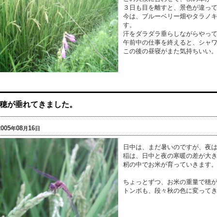
３日も目を離すと、景色が違っ
今は、ブルーベリー畑やタラノ
す。
汗をダラダラ垂らしながらやっ
午前中の仕事を終えると、シャ
この後の昼寝がまた気持ちいい
穂が垂れてきました。
2005
08
16
年
月
日
日中は、まだ暑いのですが、夜
稲は、日中と夜の寒暖の差が大
籾の中でお米が育っていきます
ちょっとずつ、お米の重量で穂
トンボも、段々秋の色に変って