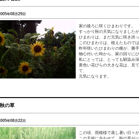
2005
08
29
年
月
日
家の後ろに咲くひまわりです。
すっかり秋の天気になりました
ひまわりは、まだ元気に咲き誇
このひまわりは、植えたもので
昨年咲いたひまわりの種が、勝
物心付いた時から、家の回りに
私にとっては、とっても馴染み
黄色い花びらの大きな花は、見
て、
元気になります。
秋の草
2005
08
22
年
月
日
この頃、雨模様で蒸し暑い日々
この天候に合わせて、秋の草が