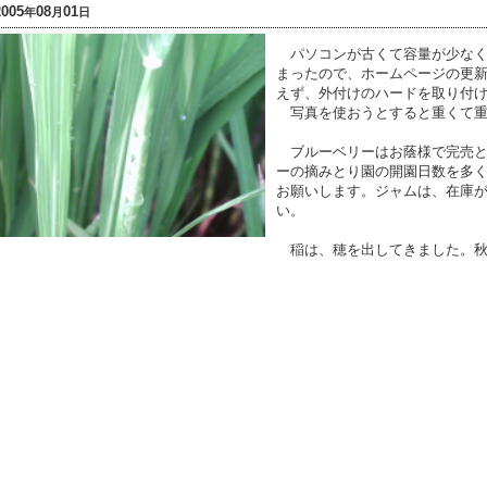
2005
08
01
年
月
日
パソコンが古くて容量が少なく
まったので、ホームページの更
えず、外付けのハードを取り付
写真を使おうとすると重くて重
ブルーベリーはお蔭様で完売と
ーの摘みとり園の開園日数を多
お願いします。ジャムは、在庫
い。
稲は、穂を出してきました。秋