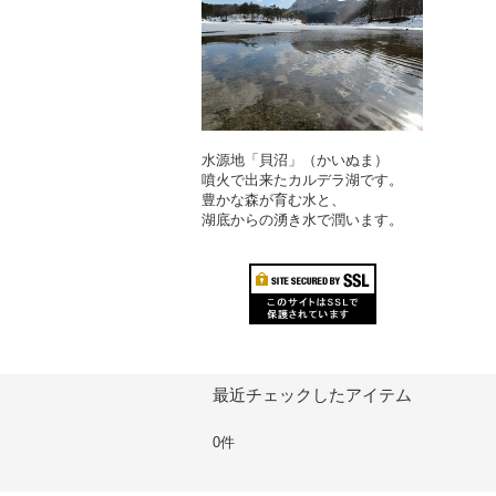
水源地「貝沼」（かいぬま）
噴火で出来たカルデラ湖です。
豊かな森が育む水と、
湖底からの湧き水で潤います。
最近チェックしたアイテム
0件