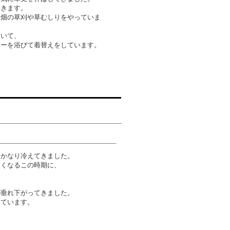
てきます。
キ畑の草刈や草むしりをやっていま
ていて、
ワーを浴びて着替えをしています。
。
はかなり冷えてきました。
きくなるこの時期に、
。
が垂れ下がってきました。
きています。