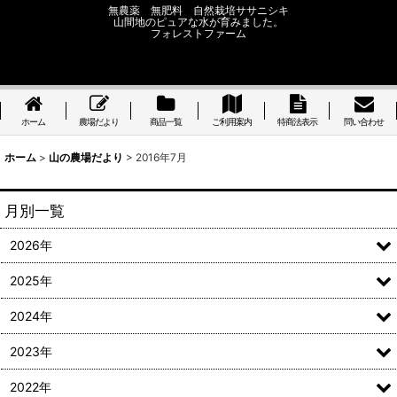
無農薬 無肥料 自然栽培ササニシキ
山間地のピュアな水が育みました。
フォレストファーム
ホーム
農場だより
商品一覧
ご利用案内
特商法表示
問い合わせ
ホーム
>
山の農場だより
>
2016年7月
月別一覧
2026年
2025年
2024年
2023年
2022年