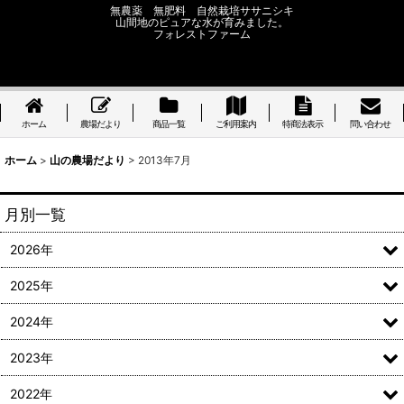
無農薬 無肥料 自然栽培ササニシキ
山間地のピュアな水が育みました。
フォレストファーム
ホーム
農場だより
商品一覧
ご利用案内
特商法表示
問い合わせ
ホーム
>
山の農場だより
>
2013年7月
月別一覧
2026年
2025年
2024年
2023年
2022年