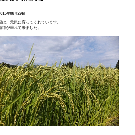
2015
08
29
年
月
日
稲は、元気に育ってくれています。
稲穂が垂れて来ました。