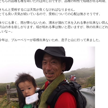
どちらの品種も種を蒔いたのは同じ日ですが、品種の特性で稲穂が出る時期
きちんと受粉するには天気が良くなければなりません。
とても良い天気が続いているので、受粉についての心配は無さそうです。
余りにも暑く、雨が降らないため、湧水が涸れて水を入れる事が出来ない田
沢山の水を欲しがります。稲が枯れる事は無いと思いますが、秋の出来にど
しいな～。
今年は、ブルーベリーが収穫出来ないため、息子と山に行って来ました。