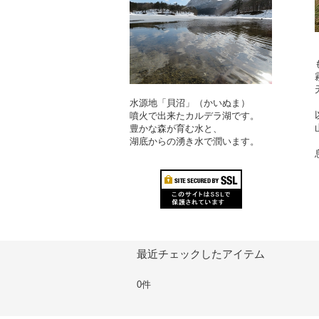
水源地「貝沼」（かいぬま）
噴火で出来たカルデラ湖です。
豊かな森が育む水と、
湖底からの湧き水で潤います。
最近チェックしたアイテム
0件