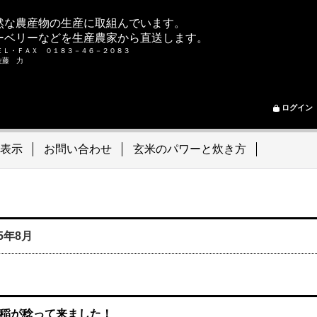
然な農産物の生産に取組んでいます。
ーベリーなどを生産農家から直送します。
ＥＬ・ＦＡＸ ０１８３－４６－２０８３
ム 佐藤 力
ログイン
表示
お問い合わせ
玄米のパワーと炊き方
15年8月
稲が稔って来ました！