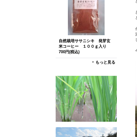
自然栽培ササニシキ 発芽玄
米コーヒー １００ｇ入り
700円
(税込)
もっと見る