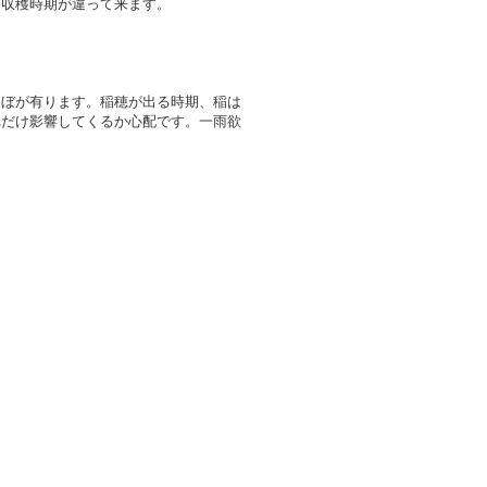
、収穫時期が違って来ます。
んぼが有ります。稲穂が出る時期、稲は
れだけ影響してくるか心配です。一雨欲