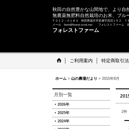
秋田の自然豊かな山間地で、より自
無農薬無肥料自然栽培のお米、ブル
〒０１２－０１８３ 秋田県湯沢市皆瀬字貝沼１６２ Ｔ
メール farm@forest.ocnk.net フォレストファー
フォレストファーム
ご利用案内
特定商取引法
ホーム
>
山の農場だより
>
2015年8月
月別一覧
20
2026年
2
件
2025年
2024年