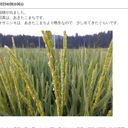
2015
08
06
年
月
日
稲穂が出ました。
写真は、あきたこまちです。
ササニシキは、あきたこまちより晩生なので、少し出てきたぐらいです。