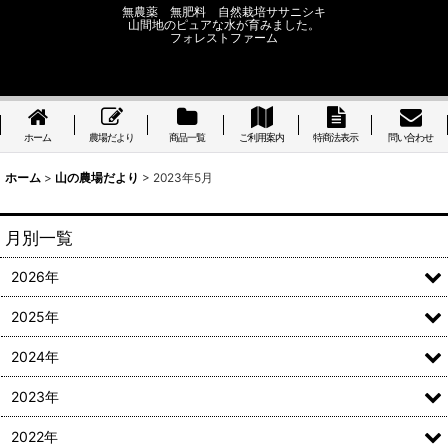
無農薬 無肥料 自然栽培ササニシキ
山間地のピュアな水が育みました。
フォレストファーム
ホーム
農場だより
商品一覧
ご利用案内
特商法表示
問い合わせ
ホーム
>
山の農場だより
>
2023年5月
月別一覧
2026年
2025年
2024年
2023年
2022年