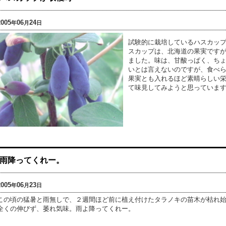
2005
06
24
年
月
日
試験的に栽培しているハスカッ
スカップは、北海道の果実です
ました。味は、甘酸っぱく、ち
いとは言えないのですが、食べ
果実とも入れるほど素晴らしい
て味見してみようと思っていま
雨降ってくれー。
2005
06
23
年
月
日
この頃の猛暑と雨無しで、２週間ほど前に植え付けたタラノキの苗木が枯れ
全くの伸びず、萎れ気味。雨よ降ってくれー。