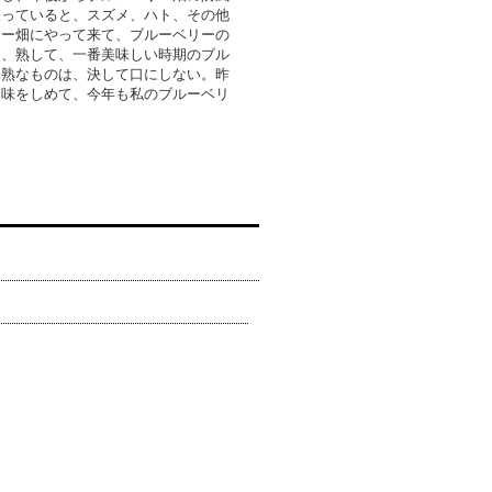
張っていると、スズメ、ハト、その他
リー畑にやって来て、ブルーベリーの
は、熟して、一番美味しい時期のブル
未熟なものは、決して口にしない。昨
、味をしめて、今年も私のブルーベリ