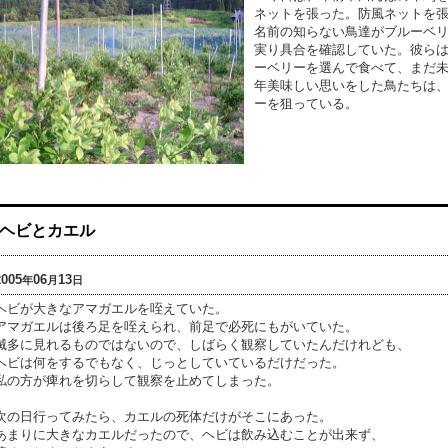
ネットを張った。防風ネットを
名前の知らない鳥達がブルーベ
実り具合を確認していた。彼ら
ーベリーを選んで食べて、まだ
年美味しい思いをした鳥たちは
ーを狙っている。
ヘビとカエル
2005
06
13
年
月
日
ヘビが大きなアマガエルを咥えていた。
アマガエルは後ろ足を咥えられ、前足で必死にもがいていた。
滅多に見れるものではないので、しばらく観察していたんだけれども、
ヘビは何をするでもなく、じっとしていているだけだった。
私の方が痺れを切らして観察を止めてしまった。
次の日行ってみたら、カエルの死体だけがそこにあった。
あまりに大きなカエルだったので、ヘビは飲み込むことが出来ず、