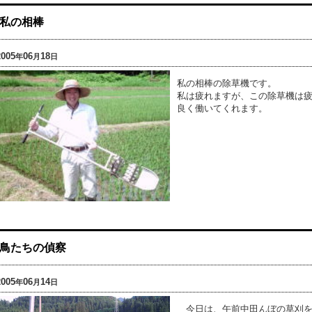
私の相棒
2005
06
18
年
月
日
私の相棒の除草機です。
私は疲れますが、この除草機は
良く働いてくれます。
鳥たちの偵察
2005
06
14
年
月
日
今日は、午前中田んぼの草刈を