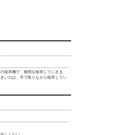
の除草機で、株間を除草していきま
大きいのは、手で取りながら除草してい
り楽しくない。