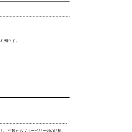
疲れ知らず。
し、午後からブルーベリー畑の防風