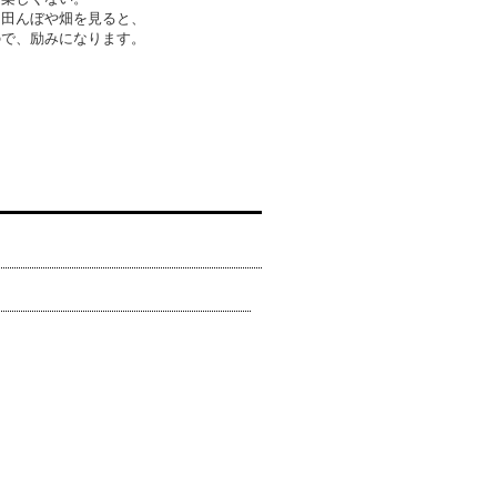
た田んぼや畑を見ると、
ので、励みになります。
。