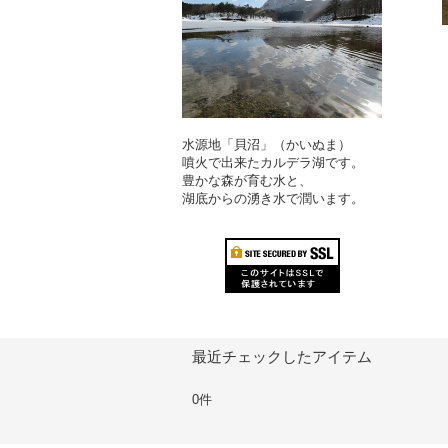
水源地「貝沼」（かいぬま）
噴火で出来たカルデラ湖です。
豊かな森が育む水と、
湖底からの湧き水で潤います。
最近チェックしたアイテム
0件