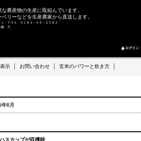
然な農産物の生産に取組んでいます。
ーベリーなどを生産農家から直送します。
ＥＬ・ＦＡＸ ０１８３－４６－２０８３
ム 佐藤 力
ログイン
表示
お問い合わせ
玄米のパワーと炊き方
05年6月
ハスカップが収穫時