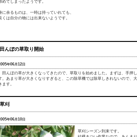
諦めてしまったようです。
身に余るものは、一時は持っていれても、
長くは自分の物には出来ないようです。
田んぼの草取り開始
2005
06
12
年
月
日
田んぼの草が大きくなってきたので、草取りを始めました。まずは、手押し
す。あまり草が大きくなりすぎると、この除草機では除草しきれないので、
きます。
草刈
2005
06
10
年
月
日
草刈シーズン到来です。
結構きつい作業なので、あんま