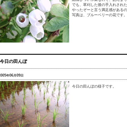
でも、草刈した後の手入れされ
やったぞーと言う満足感がある
写真は、ブルーベリーの花です
今日の田んぼ
2005
06
09
年
月
日
今日の田んぼの様子です。