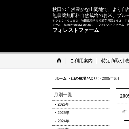
秋田の自然豊かな山間地で、より自
無農薬無肥料自然栽培のお米、ブル
〒０１２－０１８３ 秋田県湯沢市皆瀬字貝沼１６２ Ｔ
メール farm@forest.ocnk.net フォレストファー
フォレストファーム
ご利用案内
特定商取引法
ホーム
>
山の農場だより
>
2005年6月
月別一覧
20
2026年
8
件
2025年
2024年