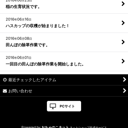
2016
06
23
年
月
日
稲の生育状況です。
2016
06
16
年
月
日
ハスカップの収穫が始まりました！
2016
06
08
年
月
日
田んぼの除草作業です。
2016
06
01
年
月
日
一回目の田んぼの除草作業を開始しました。
最近チェックしたアイテム
お問い合わせ
PCサイト
Powered by
おちゃのこネット
ネットショップ作成サービス