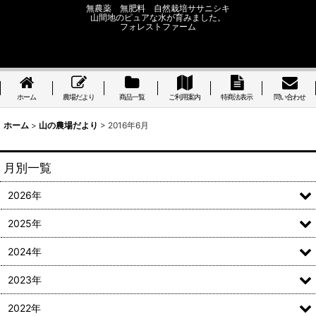
無農薬 無肥料 自然栽培ササニシキ
山間地のピュアな水が育みました。
フォレストファーム
ホーム
農場だより
商品一覧
ご利用案内
特商法表示
問い合わせ
ホーム
>
山の農場だより
>
2016年6月
月別一覧
2026年
2025年
2024年
2023年
2022年