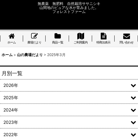
無農薬 無肥料 自然栽培ササニシキ
山間地のピュアな水が育みました。
フォレストファーム
ホーム
農場だより
商品一覧
ご利用案内
特商法表示
問い合わせ
ホーム
>
山の農場だより
>
2025年3月
月別一覧
2026年
2025年
2024年
2023年
2022年