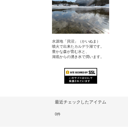
水源地「貝沼」（かいぬま）
噴火で出来たカルデラ湖です。
豊かな森が育む水と、
湖底からの湧き水で潤います。
最近チェックしたアイテム
0件