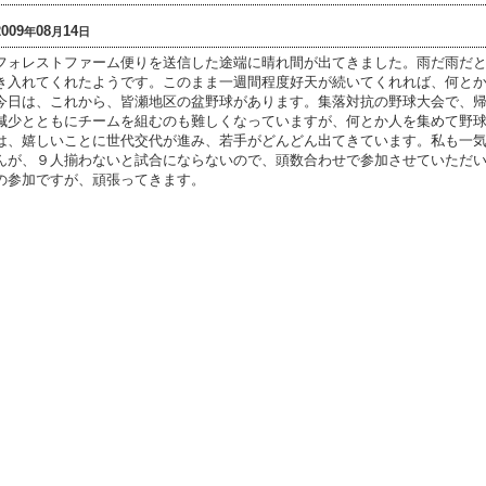
2009
08
14
年
月
日
フォレストファーム便りを送信した途端に晴れ間が出てきました。雨だ雨だ
き入れてくれたようです。このまま一週間程度好天が続いてくれれば、何と
今日は、これから、皆瀬地区の盆野球があります。集落対抗の野球大会で、
減少とともにチームを組むのも難しくなっていますが、何とか人を集めて野
は、嬉しいことに世代交代が進み、若手がどんどん出てきています。私も一
んが、９人揃わないと試合にならないので、頭数合わせで参加させていただ
の参加ですが、頑張ってきます。