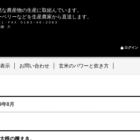
然な農産物の生産に取組んでいます。
ーベリーなどを生産農家から直送します。
ＥＬ・ＦＡＸ ０１８３－４６－２０８３
ム 佐藤 力
ログイン
表示
お問い合わせ
玄米のパワーと炊き方
09年8月
大根の種まき。