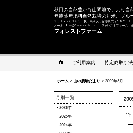
秋田の自然豊かな山間地で、より自
無農薬無肥料自然栽培のお米、ブル
〒０１２－０１８３ 秋田県湯沢市皆瀬字貝沼１６２ Ｔ
メール farm@forest.ocnk.net フォレストファー
フォレストファーム
ご利用案内
特定商取引法
ホーム
>
山の農場だより
>
2009年8月
月別一覧
20
2026年
2
件
2025年
2024年