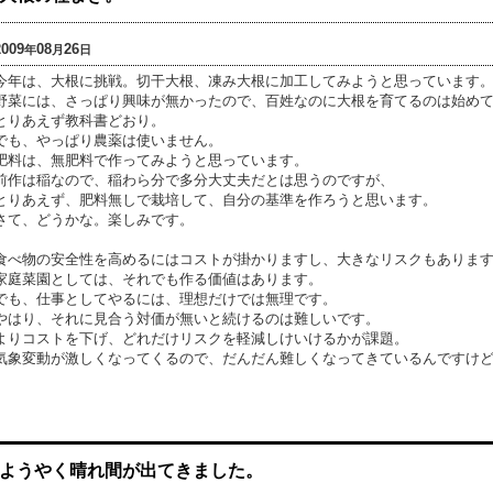
2009
08
26
年
月
日
今年は、大根に挑戦。切干大根、凍み大根に加工してみようと思っています
野菜には、さっぱり興味が無かったので、百姓なのに大根を育てるのは始め
とりあえず教科書どおり。
でも、やっぱり農薬は使いません。
肥料は、無肥料で作ってみようと思っています。
前作は稲なので、稲わら分で多分大丈夫だとは思うのですが、
とりあえず、肥料無しで栽培して、自分の基準を作ろうと思います。
さて、どうかな。楽しみです。
食べ物の安全性を高めるにはコストが掛かりますし、大きなリスクもありま
家庭菜園としては、それでも作る価値はあります。
でも、仕事としてやるには、理想だけでは無理です。
やはり、それに見合う対価が無いと続けるのは難しいです。
よりコストを下げ、どれだけリスクを軽減しけいけるかが課題。
気象変動が激しくなってくるので、だんだん難しくなってきているんですけ
ようやく晴れ間が出てきました。