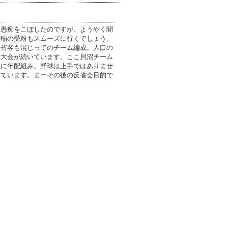
と愚痴をこぼしたのですが、ようやく聞
か稲の受粉もスムーズに行くでしょう。
帰省客も混じってのチーム編成。人口の
球大会が続いています。ここ貝沼チーム
気に年配組み。野球は上手ではありませ
いています。まーその後の反省会目的で