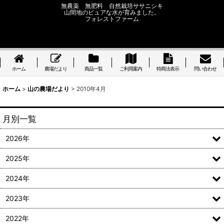
無農薬 無肥料 自然栽培ササニシキ
山間地のピュアな水が育みました。
フォレストファーム
ホーム
農場だより
商品一覧
ご利用案内
特商法表示
問い合わせ
ホーム
>
山の農場だより
>
2010年4月
月別一覧
2026年
2025年
2024年
2023年
2022年