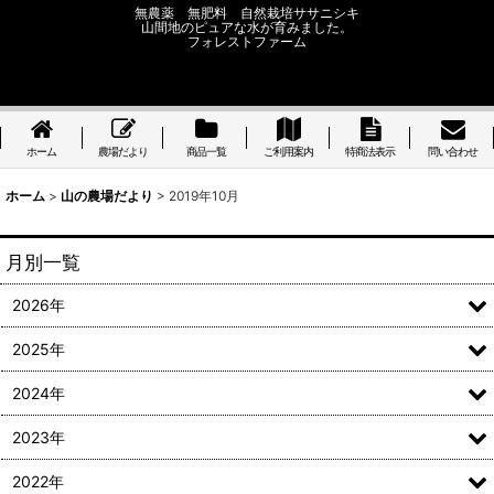
無農薬 無肥料 自然栽培ササニシキ
山間地のピュアな水が育みました。
フォレストファーム
ホーム
農場だより
商品一覧
ご利用案内
特商法表示
問い合わせ
ホーム
>
山の農場だより
>
2019年10月
月別一覧
2026年
2025年
2024年
2023年
2022年