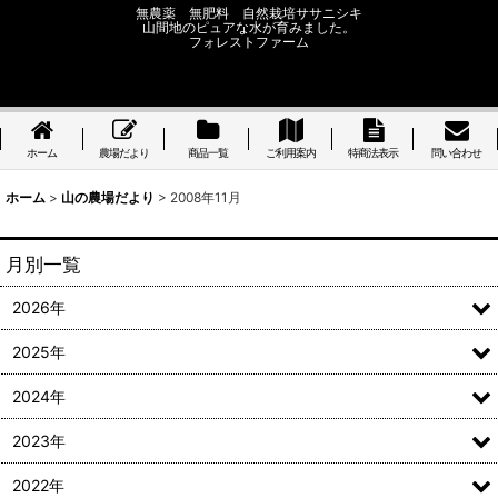
無農薬 無肥料 自然栽培ササニシキ
山間地のピュアな水が育みました。
フォレストファーム
ホーム
農場だより
商品一覧
ご利用案内
特商法表示
問い合わせ
ホーム
>
山の農場だより
>
2008年11月
月別一覧
2026年
2025年
2024年
2023年
2022年