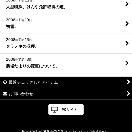
2008
11
22
年
月
日
大型特殊、けん引免許取得の道。
2008
11
19
年
月
日
初雪。
2008
11
16
年
月
日
タラノキの収穫。
2008
11
13
年
月
日
農場だよりの変更について。
最近チェックしたアイテム
お問い合わせ
PCサイト
Powered by
おちゃのこネット
ネットショップ作成サービス