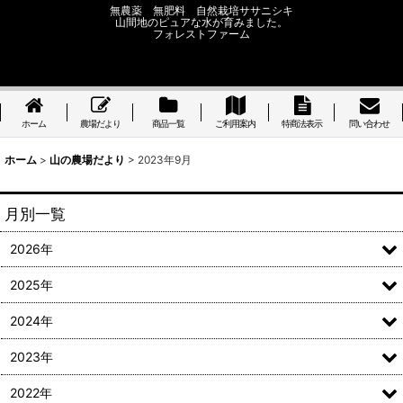
無農薬 無肥料 自然栽培ササニシキ
山間地のピュアな水が育みました。
フォレストファーム
ホーム
農場だより
商品一覧
ご利用案内
特商法表示
問い合わせ
ホーム
>
山の農場だより
>
2023年9月
月別一覧
2026年
2025年
2024年
2023年
2022年