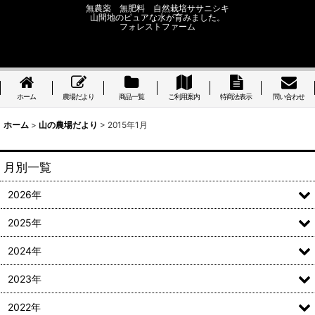
無農薬 無肥料 自然栽培ササニシキ
山間地のピュアな水が育みました。
フォレストファーム
ホーム
農場だより
商品一覧
ご利用案内
特商法表示
問い合わせ
ホーム
>
山の農場だより
>
2015年1月
月別一覧
2026年
2025年
2024年
2023年
2022年