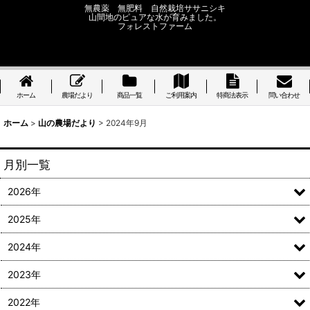
無農薬 無肥料 自然栽培ササニシキ
山間地のピュアな水が育みました。
フォレストファーム
ホーム
農場だより
商品一覧
ご利用案内
特商法表示
問い合わせ
ホーム
>
山の農場だより
>
2024年9月
月別一覧
2026年
2025年
2024年
2023年
2022年