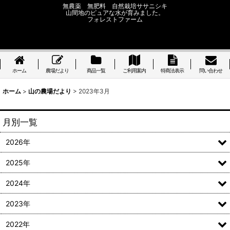
無農薬 無肥料 自然栽培ササニシキ
山間地のピュアな水が育みました。
フォレストファーム
ホーム
農場だより
商品一覧
ご利用案内
特商法表示
問い合わせ
ホーム
>
山の農場だより
>
2023年3月
月別一覧
2026年
2025年
2024年
2023年
2022年