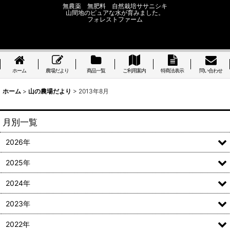
無農薬 無肥料 自然栽培ササニシキ
山間地のピュアな水が育みました。
フォレストファーム
ホーム
農場だより
商品一覧
ご利用案内
特商法表示
問い合わせ
ホーム
>
山の農場だより
>
2013年8月
月別一覧
2026年
2025年
2024年
2023年
2022年