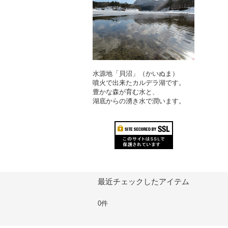
水源地「貝沼」（かいぬま）
噴火で出来たカルデラ湖です。
豊かな森が育む水と、
湖底からの湧き水で潤います。
最近チェックしたアイテム
0件