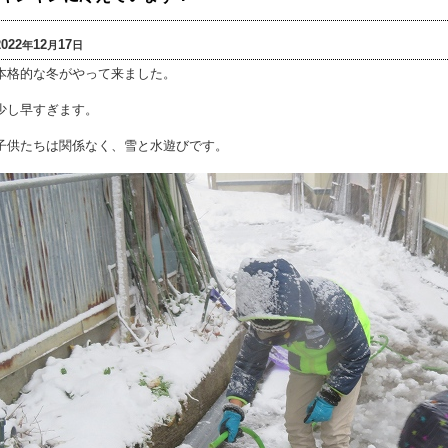
2022
12
17
年
月
日
本格的な冬がやって来ました。
少し早すぎます。
子供たちは関係なく、雪と水遊びです。