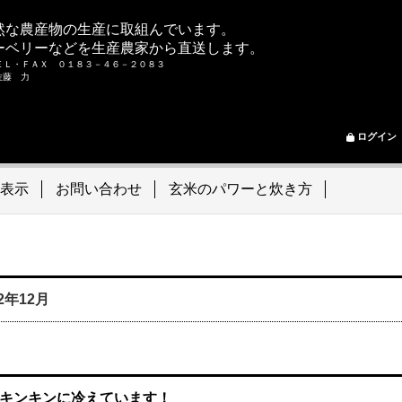
然な農産物の生産に取組んでいます。
ーベリーなどを生産農家から直送します。
ＥＬ・ＦＡＸ ０１８３－４６－２０８３
ム 佐藤 力
ログイン
表示
お問い合わせ
玄米のパワーと炊き方
22年12月
キンキンに冷えています！