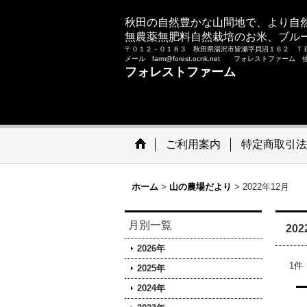
秋田の自然豊かな山間地で、より自
無農薬無肥料自然栽培のお米、ブル
〒０１２－０１８３ 秋田県湯沢市皆瀬字貝沼１６２ Ｔ
メール farm@forest.ocnk.net フォレストファー
フォレストファーム
ご利用案内
特定商取引法
ホーム
>
山の農場だより
>
2022年12月
月別一覧
20
2026年
1
件
2025年
2024年