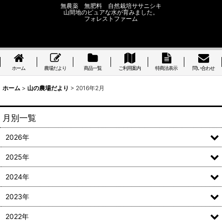
無農薬 無肥料 自然栽培ササニシキ
山間地のピュアな水が育みました。
フォレストファーム
ホーム
農場だより
商品一覧
ご利用案内
特商法表示
問い合わせ
ホーム
>
山の農場だより
>
2016年2月
月別一覧
2026年
2025年
2024年
2023年
2022年