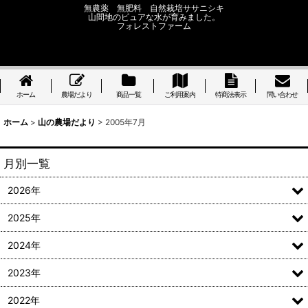
無農薬 無肥料 自然栽培ササニシキ
山間地のピュアな水が育みました。
フォレストファーム
ホーム
農場だより
商品一覧
ご利用案内
特商法表示
問い合わせ
ホーム
>
山の農場だより
>
2005年7月
月別一覧
2026年
2025年
2024年
2023年
2022年