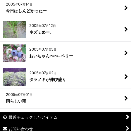
2005
07
14
年
月
日
今日はしんどかったー
2005
07
12
年
月
日
ネズミめー。
2005
07
05
年
月
日
おいちゃんべべ−ベリー
2005
07
02
年
月
日
タラノキが伸び盛り
2005
07
01
年
月
日
雨らしい雨
最近チェックしたアイテム
お問い合わせ