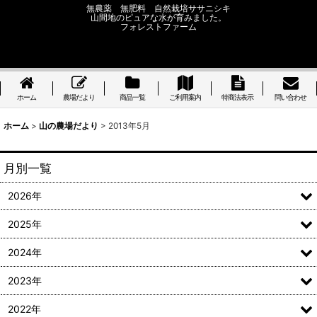
無農薬 無肥料 自然栽培ササニシキ
山間地のピュアな水が育みました。
フォレストファーム
ホーム
農場だより
商品一覧
ご利用案内
特商法表示
問い合わせ
ホーム
>
山の農場だより
>
2013年5月
月別一覧
2026年
2025年
2024年
2023年
2022年