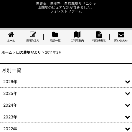
無農薬 無肥料 自然栽培ササニシキ
山間地のピュアな水が育みました。
フォレストファーム
ホーム
農場だより
商品一覧
ご利用案内
特商法表示
問い合わせ
ホーム
>
山の農場だより
>
2011年2月
月別一覧
2026年
2025年
2024年
2023年
2022年