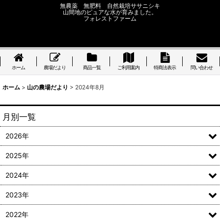
無農薬 無肥料 自然栽培ササニシキ
山間地のピュアな水が育みました。
フォレストファーム
ホーム
農場だより
商品一覧
ご利用案内
特商法表示
問い合わせ
ホーム
>
山の農場だより
>
2024年8月
月別一覧
2026年
2025年
2024年
2023年
2022年