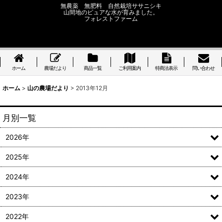
無農薬 無肥料 自然栽培ササニシキ
山間地のピュアな水が育みました。
フォレストファーム
ホーム
農場だより
商品一覧
ご利用案内
特商法表示
問い合わせ
ホーム
>
山の農場だより
>
2013年12月
月別一覧
2026年
2025年
2024年
2023年
2022年