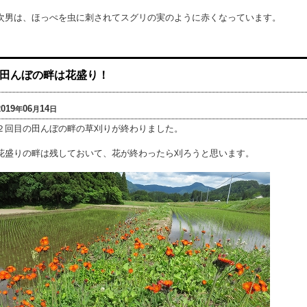
次男は、ほっぺを虫に刺されてスグリの実のように赤くなっています。
田んぼの畔は花盛り！
2019
06
14
年
月
日
２回目の田んぼの畔の草刈りが終わりました。
花盛りの畔は残しておいて、花が終わったら刈ろうと思います。