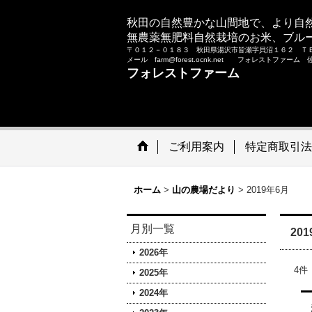
秋田の自然豊かな山間地で、より自
無農薬無肥料自然栽培のお米、ブル
〒０１２－０１８３ 秋田県湯沢市皆瀬字貝沼１６２ Ｔ
メール farm@forest.ocnk.net フォレストファー
フォレストファーム
ご利用案内
特定商取引法
ホーム
>
山の農場だより
>
2019年6月
月別一覧
20
2026年
4
件
2025年
2024年