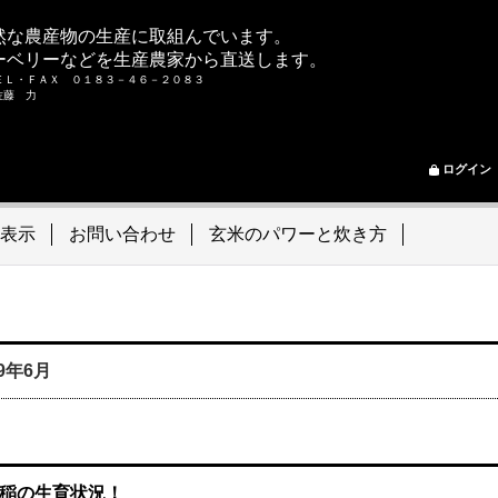
然な農産物の生産に取組んでいます。
ーベリーなどを生産農家から直送します。
ＥＬ・ＦＡＸ ０１８３－４６－２０８３
ム 佐藤 力
ログイン
表示
お問い合わせ
玄米のパワーと炊き方
19年6月
稲の生育状況！