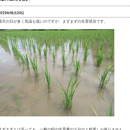
2019
06
24
年
月
日
曇天の日が多く気温も低いのですが、まずまずの生育状況です。
まずまずとは言っても、一般の稲の生育量の５分の１程度しか有りません。