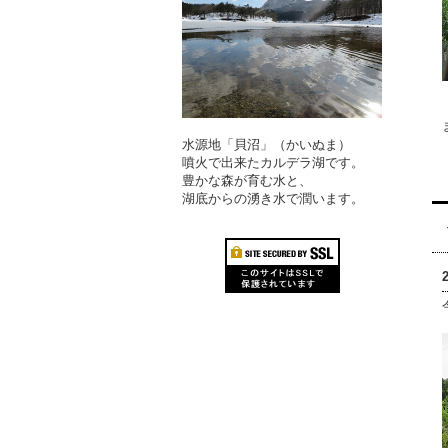
水源地「貝沼」（かいぬま）
噴火で出来たカルデラ湖です。
豊かな森が育む水と、
湖底からの湧き水で潤います。