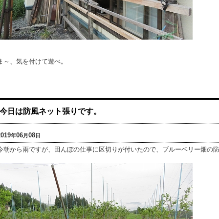
ま～、気を付けて遊べ。
今日は防風ネット張りです。
2019
06
08
年
月
日
今朝から雨ですが、田んぼの仕事に区切りが付いたので、ブルーベリー畑の