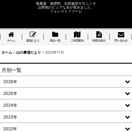
無農薬 無肥料 自然栽培ササニシキ
山間地のピュアな水が育みました。
フォレストファーム
ホーム
農場だより
商品一覧
ご利用案内
特商法表示
問い合わせ
ホーム
>
山の農場だより
>
2020年11月
月別一覧
2026年
2025年
2024年
2023年
2022年