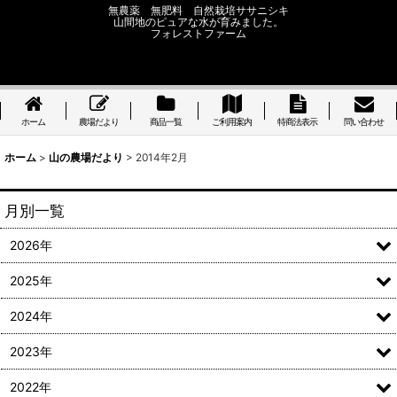
無農薬 無肥料 自然栽培ササニシキ
山間地のピュアな水が育みました。
フォレストファーム
ホーム
農場だより
商品一覧
ご利用案内
特商法表示
問い合わせ
ホーム
>
山の農場だより
>
2014年2月
月別一覧
2026年
2025年
2024年
2023年
2022年