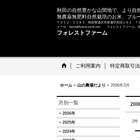
秋田の自然豊かな山間地で、より自
無農薬無肥料自然栽培のお米、ブル
〒０１２－０１８３ 秋田県湯沢市皆瀬字貝沼１６２ Ｔ
メール farm@forest.ocnk.net フォレストファー
フォレストファーム
ご利用案内
特定商取引法
ホーム
>
山の農場だより
>
2006年3月
月別一覧
20
2026年
2
件
2025年
2024年