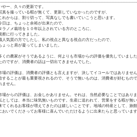
いやー、久々の更新です。
写真を撮っている暇が無くて、更新していなかったのですが、
これからは、割り切って、写真なしでも書いていこうと思います。
今日は、ちょっと余裕が出来たので、
タラノメ栽培を１０年以上されている方のところに、
視察に行ってきました。
職人気質の方でしたし、私の視点と異なる視点の方だったので、
ちょっと肩が凝ってしまいました。
多くの農家がそうであるように、何よりも市場からの評価を優先していまし
たのですが、消費者の話は一切出てきませんでした。
市場の評価は、消費者の評価とも言えますが、決してイコールではありませ
給することが最も重要視されるので、そうで無いものは、消費者が好むもの
れません。
市場からの評価は、お金しかありません。それは、当然必要なことではあり
私としては、本当に味気無いものです。生産に追われて、営業をする暇が無
来てくれるお客様が増えてきたのは嬉しいことです。地域の特産として、旅
においでくださってお客様に喜んでいただけるように出来たらと思っていま