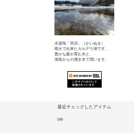
水源地「貝沼」（かいぬま）
噴火で出来たカルデラ湖です。
豊かな森が育む水と、
湖底からの湧き水で潤います。
最近チェックしたアイテム
0件