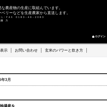
然な農産物の生産に取組んでいます。
ーベリーなどを生産農家から直送します。
ＥＬ・ＦＡＸ ０１８３－４６－２０８３
ム 佐藤 力
ログイン
表示
お問い合わせ
玄米のパワーと炊き方
06年3月
地場産を