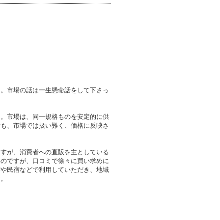
た。市場の話は一生懸命話をして下さっ
ん。市場は、同一規格ものを安定的に供
でも、市場では扱い難く、価格に反映さ
ますが、消費者への直販を主としている
いのですが、口コミで徐々に買い求めに
館や民宿などで利用していただき、地域
す。