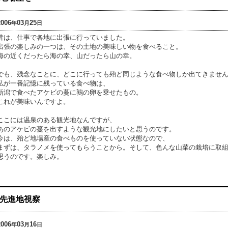
2006
03
25
年
月
日
昔は、仕事で各地に出張に行っていました。
出張の楽しみの一つは、その土地の美味しい物を食べること。
海の近くだったら海の幸、山だったら山の幸。
でも、残念なことに、どこに行っても殆ど同じような食べ物しか出てきませ
私が一番記憶に残っている食べ物は、
新潟で食べたアケビの蔓に鶉の卵を乗せたもの。
これが美味いんですよ。
ここには温泉のある観光地なんですが、
あのアケビの蔓を出すような観光地にしたいと思うのです。
今は、殆ど地場産の食べものを使っていない状態なので、
まずは、タラノメを使ってもらうことから。そして、色んな山菜の栽培に取
思うのです。楽しみ。
先進地視察
2006
03
16
年
月
日